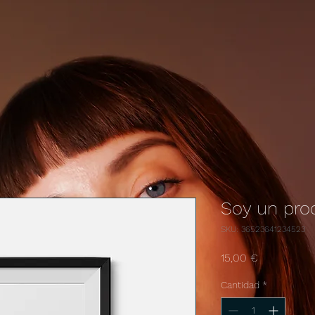
Soy un pro
SKU: 36523641234523
Precio
15,00 €
Cantidad
*