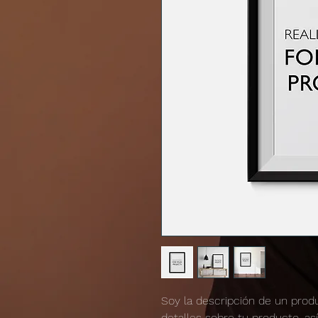
Soy la descripción de un produc
detalles sobre tu producto, as